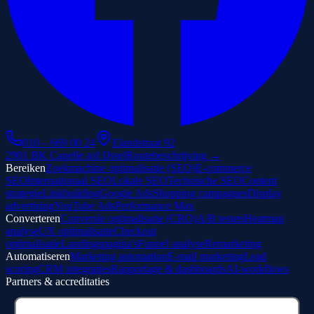
010 – 669 00 24
Elandstraat 92
2901 BK Capelle a/d IJssel
Routebeschrijving →
Bereiken
Zoekmachine optimalisatie (SEO)
E-commerce
SEO
Internationaal SEO
Lokale SEO
Technische SEO
Content
strategie
Linkbuilding
Google Ads
Shopping campagnes
Display
advertising
YouTube Ads
Performance Max
Converteren
Conversie optimalisatie (CRO)
A/B testen
Heatmap
analyse
UX optimalisatie
Checkout
optimalisatie
Landingspagina's
Funnel analyse
Remarketing
Automatiseren
Marketing automation
E-mail marketing
Lead
scoring
CRM integraties
Rapportage & dashboards
AI-workflows
Partners & accreditaties