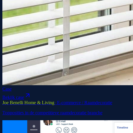
Case
Bekijk case
Joe Benelli Home & Living
·
E-commerce / Raamdecoratie
Topposities in de competitieve raamdecoratie branche