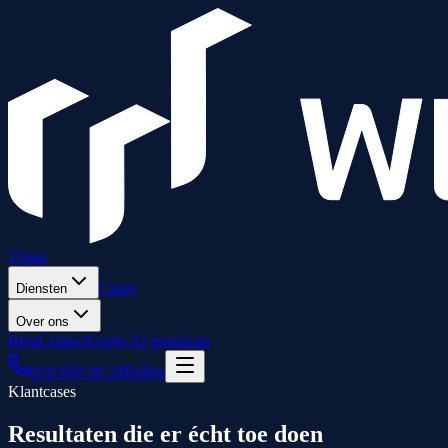
15
jaar
Cases
Diensten
Over ons
Blog
Contact
Gratis AI groeiscan
010 669 00 24
Bellen
Klantcases
Resultaten die er
écht
toe doen