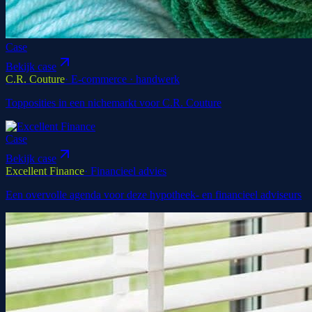
Case
Bekijk case
C.R. Couture
·
E-commerce · handwerk
Topposities in een nichemarkt voor C.R. Couture
Case
Bekijk case
Excellent Finance
·
Financieel advies
Een overvolle agenda voor deze hypotheek- en financieel adviseurs