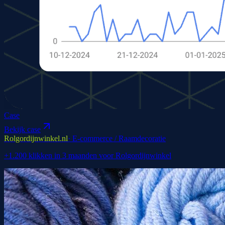
Case
Bekijk case
Rolgordijnwinkel.nl
·
E-commerce / Raamdecoratie
+1.200 klikken in 3 maanden voor Rolgordijnwinkel