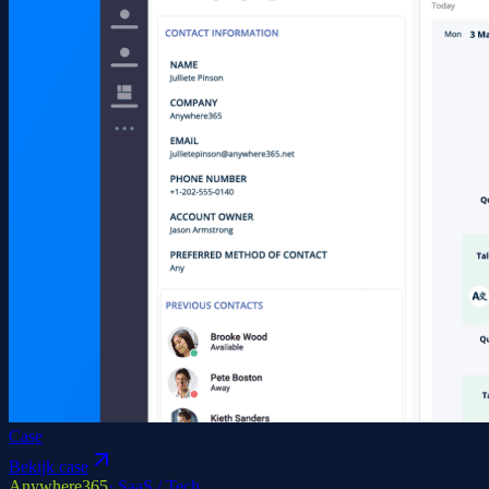
Case
Bekijk case
Anywhere365
·
SaaS / Tech