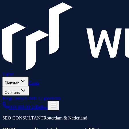
15
jaar
Cases
Diensten
Over ons
Blog
Contact
Gratis AI groeiscan
010 669 00 24
Bellen
SEO CONSULTANT
Rotterdam & Nederland