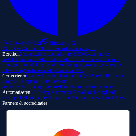
010 – 669 00 24
Elandstraat 92
2901 BK Capelle a/d IJssel
Routebeschrijving →
Bereiken
Zoekmachine optimalisatie (SEO)
E-commerce
SEO
Internationaal SEO
Lokale SEO
Technische SEO
Content
strategie
Linkbuilding
Google Ads
Shopping campagnes
Display
advertising
YouTube Ads
Performance Max
Converteren
Conversie optimalisatie (CRO)
A/B testen
Heatmap
analyse
UX optimalisatie
Checkout
optimalisatie
Landingspagina's
Funnel analyse
Remarketing
Automatiseren
Marketing automation
E-mail marketing
Lead
scoring
CRM integraties
Rapportage & dashboards
AI-workflows
Partners & accreditaties