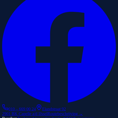
010 – 669 00 24
Elandstraat 92
2901 BK Capelle a/d IJssel
Routebeschrijving →