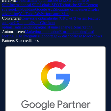
Bereiken
Zoekmachine optimalisatie (SEO)
E-commerce
SEO
Internationaal SEO
Lokale SEO
Technische SEO
Content
strategie
Linkbuilding
Google Ads
Shopping campagnes
Display
advertising
YouTube Ads
Performance Max
Converteren
Conversie optimalisatie (CRO)
A/B testen
Heatmap
analyse
UX optimalisatie
Checkout
optimalisatie
Landingspagina's
Funnel analyse
Remarketing
Automatiseren
Marketing automation
E-mail marketing
Lead
scoring
CRM integraties
Rapportage & dashboards
AI-workflows
Partners & accreditaties