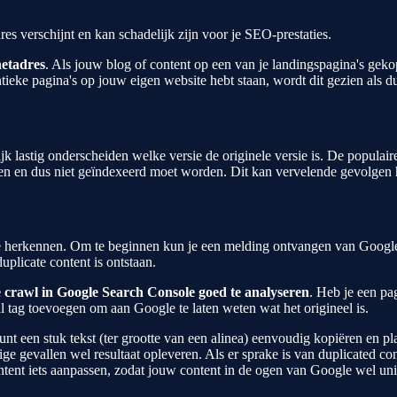
es verschijnt en kan schadelijk zijn voor je SEO-prestaties.
netadres
. Als jouw blog of content op een van je landingspagina's gek
ntieke pagina's op jouw eigen website hebt staan, wordt dit gezien als du
jk lastig onderscheiden welke versie de originele versie is. De populai
n en dus niet geïndexeerd moet worden. Dit kan vervelende gevolgen 
 te herkennen. Om te beginnen kun je een melding ontvangen van Googl
uplicate content is ontstaan.
 crawl in Google Search Console goed te analyseren
. Heb je een pa
al tag toevoegen om aan Google te laten weten wat het origineel is.
t een stuk tekst (ter grootte van een alinea) eenvoudig kopiëren en pl
ge gevallen wel resultaat opleveren. Als er sprake is van duplicated con
tent iets aanpassen, zodat jouw content in de ogen van Google wel unie