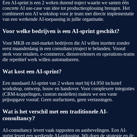
Een AI-sprint is een 2 weken durend traject waarin we samen één
concrete AI use-case van idee tot productie­oplossing brengen. Het
combineert een AI workshop voor je team met directe implementatie
van een werkende AI-toepassing in jullie organisatie.
Voor welke bedrijven is een AI-sprint geschikt?
Voor MKB en mid-market bedrijven die AI willen inzetten zonder
eerst maandenlang in een consultancy­traject te belanden. Vooral
sterk voor retailers, e-commerce, dienstverleners en operations-teams
die repetitief werk willen automatiseren.
Wat kost een AI-sprint?
Een standaard AI-sprint van 2 weken start bij €4.950 inclusief
workshop, ontwerp, bouw en handover. Voor complexere integraties
(CRM-koppelingen, custom modellen) maken we een vaste
prijsopgave vooraf. Geen uurfacturen, geen verrassingen.
Wat is het verschil met een traditionele AI-
consultancy?
AI-consultancy levert vaak rapporten en aanbevelingen. Een AI-
sprint levert een werkende AI-oplossing. Wij doen de strategie en de