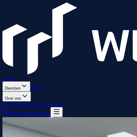
15
jaar
Cases
Diensten
Over ons
Blog
Contact
Gratis AI groeiscan
010 669 00 24
Bellen