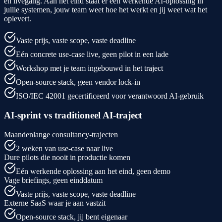
en livegang. Aan het eind staat er een werkende AI-oplossing in
jullie systemen, jouw team weet hoe het werkt en jij weet wat het
oplevert.
Vaste prijs, vaste scope, vaste deadline
Eén concrete use-case live, geen pilot in een lade
Workshop met je team ingebouwd in het traject
Open-source stack, geen vendor lock-in
ISO/IEC 42001 gecertificeerd voor verantwoord AI-gebruik
AI-sprint vs traditioneel AI-traject
Maandenlange consultancy-trajecten
2 weken van use-case naar live
Dure pilots die nooit in productie komen
Eén werkende oplossing aan het eind, geen demo
Vage briefings, geen einddatum
Vaste prijs, vaste scope, vaste deadline
Externe SaaS waar je aan vastzit
Open-source stack, jij bent eigenaar