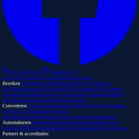
010 – 669 00 24
Elandstraat 92
2901 BK Capelle a/d IJssel
Routebeschrijving →
Bereiken
Zoekmachine optimalisatie (SEO)
E-commerce
SEO
Internationaal SEO
Lokale SEO
Technische SEO
Content
strategie
Linkbuilding
Google Ads
Shopping campagnes
Display
advertising
YouTube Ads
Performance Max
Converteren
Conversie optimalisatie (CRO)
A/B testen
Heatmap
analyse
UX optimalisatie
Checkout
optimalisatie
Landingspagina's
Funnel analyse
Remarketing
Automatiseren
Marketing automation
E-mail marketing
Lead
scoring
CRM integraties
Rapportage & dashboards
AI-workflows
Partners & accreditaties