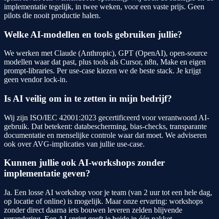
implementatie tegelijk, in twee weken, voor een vaste prijs. Geen
pilots die nooit productie halen.
Welke AI-modellen en tools gebruiken jullie?
We werken met Claude (Anthropic), GPT (OpenAI), open-source
modellen waar dat past, plus tools als Cursor, n8n, Make en eigen
prompt-libraries. Per use-case kiezen we de beste stack. Je krijgt
geen vendor lock-in.
Is AI veilig om in te zetten in mijn bedrijf?
Wij zijn ISO/IEC 42001:2023 gecertificeerd voor verantwoord AI-
gebruik. Dat betekent: data­bescherming, bias-checks, transparante
documentatie en menselijke controle waar dat moet. We adviseren
ook over AVG-implicaties van jullie use-case.
Kunnen jullie ook AI-workshops zonder
implementatie geven?
Ja. Een losse AI workshop voor je team (van 2 uur tot een hele dag,
op locatie of online) is mogelijk. Maar onze ervaring: workshops
zonder direct daarna iets bouwen leveren zelden blijvende
verandering. Een AI-sprint geeft je beide in één pakket.