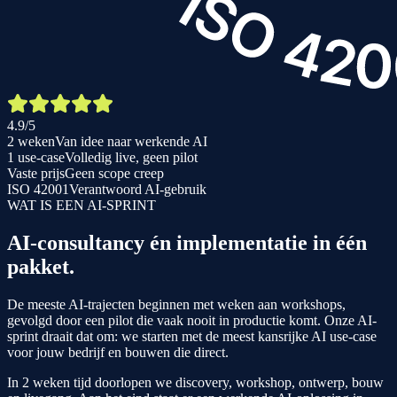
4.9/5
2 weken
Van idee naar werkende AI
1 use-case
Volledig live, geen pilot
Vaste prijs
Geen scope creep
ISO 42001
Verantwoord AI-gebruik
WAT IS EEN AI-SPRINT
AI-consultancy én implementatie in
één
pakket
.
De meeste AI-trajecten beginnen met weken aan workshops,
gevolgd door een pilot die vaak nooit in productie komt. Onze AI-
sprint draait dat om: we starten met de meest kansrijke AI use-case
voor jouw bedrijf en bouwen die direct.
In 2 weken tijd doorlopen we discovery, workshop, ontwerp, bouw