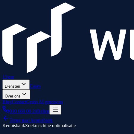
15
jaar
Cases
Diensten
Over ons
Blog
Contact
Gratis AI groeiscan
010 669 00 24
Bellen
Terug naar kennisbank
Kennisbank
Zoekmachine optimalisatie