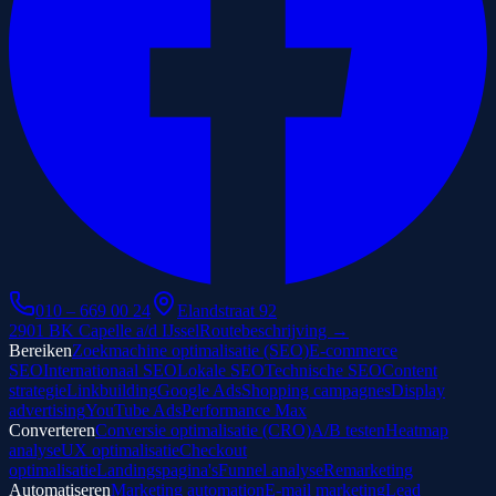
010 – 669 00 24
Elandstraat 92
2901 BK Capelle a/d IJssel
Routebeschrijving →
Bereiken
Zoekmachine optimalisatie (SEO)
E-commerce
SEO
Internationaal SEO
Lokale SEO
Technische SEO
Content
strategie
Linkbuilding
Google Ads
Shopping campagnes
Display
advertising
YouTube Ads
Performance Max
Converteren
Conversie optimalisatie (CRO)
A/B testen
Heatmap
analyse
UX optimalisatie
Checkout
optimalisatie
Landingspagina's
Funnel analyse
Remarketing
Automatiseren
Marketing automation
E-mail marketing
Lead