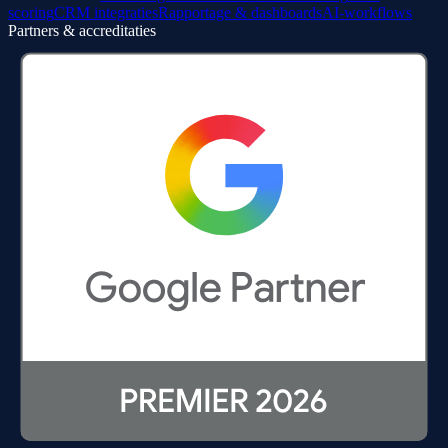
scoring
CRM integraties
Rapportage & dashboards
AI-workflows
Partners & accreditaties