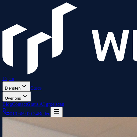
15
jaar
Cases
Diensten
Over ons
Blog
Contact
Gratis AI groeiscan
010 669 00 24
Bellen