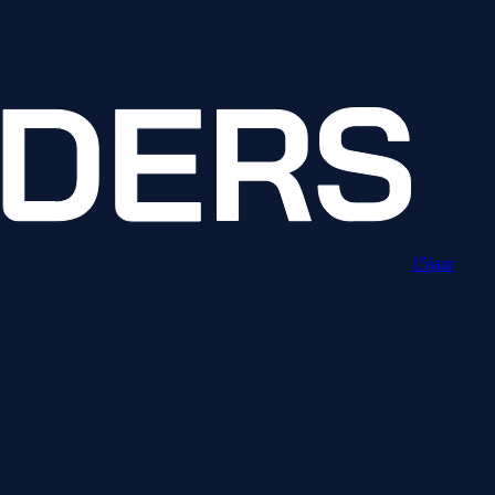
15
jaar