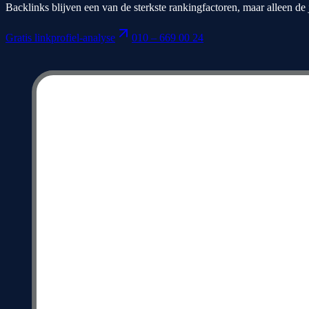
Backlinks blijven een van de sterkste rankingfactoren, maar alleen de 
Gratis linkprofiel-analyse
010 – 669 00 24