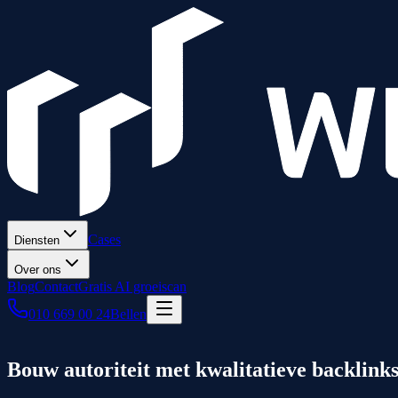
Cases
Diensten
Over ons
Blog
Contact
Gratis AI groeiscan
010 669 00 24
Bellen
Bouw autoriteit met
kwalitatieve backlink