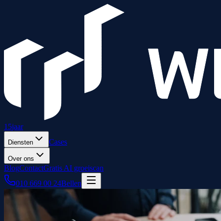
15
jaar
Cases
Diensten
Over ons
Blog
Contact
Gratis AI groeiscan
010 669 00 24
Bellen