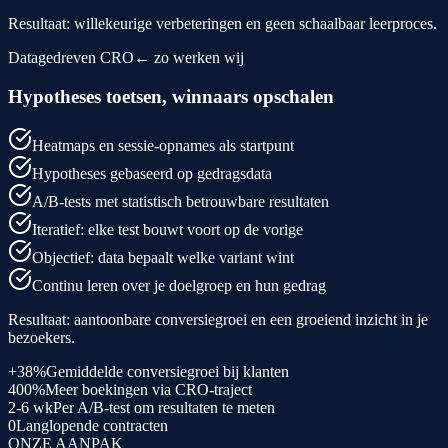
Resultaat: willekeurige verbeteringen en geen schaalbaar leerproces.
Datagedreven CRO
← zo werken wij
Hypotheses toetsen, winnaars opschalen
Heatmaps en sessie-opnames als startpunt
Hypotheses gebaseerd op gedragsdata
A/B-tests met statistisch betrouwbare resultaten
Iteratief: elke test bouwt voort op de vorige
Objectief: data bepaalt welke variant wint
Continu leren over je doelgroep en hun gedrag
Resultaat: aantoonbare conversiegroei en een groeiend inzicht in je
bezoekers.
+38%
Gemiddelde conversiegroei bij klanten
400%
Meer boekingen via CRO-traject
2-6 wk
Per A/B-test om resultaten te meten
0
Langlopende contracten
ONZE AANPAK