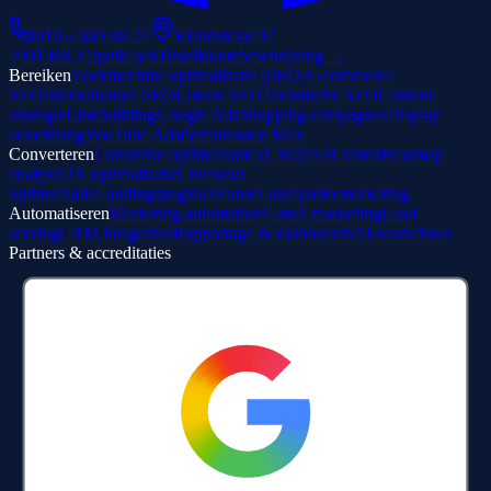
010 – 669 00 24
Elandstraat 92
2901 BK Capelle a/d IJssel
Routebeschrijving →
Bereiken
Zoekmachine optimalisatie (SEO)
E-commerce
SEO
Internationaal SEO
Lokale SEO
Technische SEO
Content
strategie
Linkbuilding
Google Ads
Shopping campagnes
Display
advertising
YouTube Ads
Performance Max
Converteren
Conversie optimalisatie (CRO)
A/B testen
Heatmap
analyse
UX optimalisatie
Checkout
optimalisatie
Landingspagina's
Funnel analyse
Remarketing
Automatiseren
Marketing automation
E-mail marketing
Lead
scoring
CRM integraties
Rapportage & dashboards
AI-workflows
Partners & accreditaties