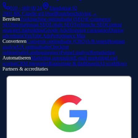
010 – 669 00 24
Elandstraat 92
2901 BK Capelle a/d IJssel
Routebeschrijving →
Bereiken
Zoekmachine optimalisatie (SEO)
E-commerce
SEO
Internationaal SEO
Lokale SEO
Technische SEO
Content
strategie
Linkbuilding
Google Ads
Shopping campagnes
Display
advertising
YouTube Ads
Performance Max
Converteren
Conversie optimalisatie (CRO)
A/B testen
Heatmap
analyse
UX optimalisatie
Checkout
optimalisatie
Landingspagina's
Funnel analyse
Remarketing
Automatiseren
Marketing automation
E-mail marketing
Lead
scoring
CRM integraties
Rapportage & dashboards
AI-workflows
Partners & accreditaties