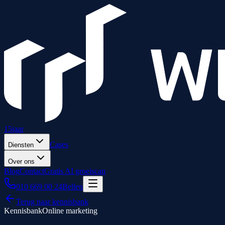
15
jaar
Cases
Diensten
Over ons
Blog
Contact
Gratis AI groeiscan
010 669 00 24
Bellen
Terug naar kennisbank
Kennisbank
Online marketing